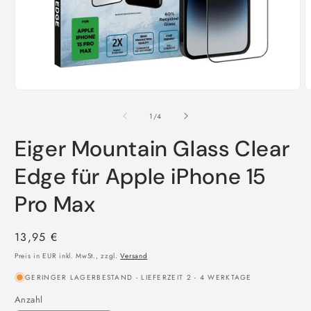
von
1
/
4
Eiger Mountain Glass Clear
Edge für Apple iPhone 15
Pro Max
Normaler
13,95 €
Preis
Preis in EUR inkl. MwSt., zzgl.
Versand
GERINGER LAGERBESTAND - LIEFERZEIT 2 - 4 WERKTAGE
Anzahl
Anzahl