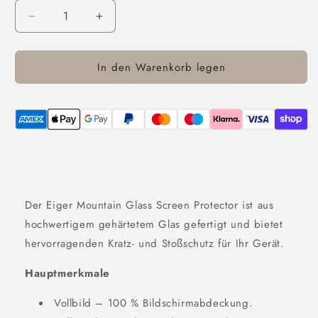
Verringere
Erhöhe
die
die
Menge
Menge
In den Warenkorb legen
für
für
Eiger
Eiger
Mountain
Mountain
Glass
Glass
Clear
Clear
Edge
Edge
für
für
Apple
Apple
iPhone
iPhone
15
15
Der Eiger Mountain Glass Screen Protector ist aus
Pro
Pro
hochwertigem gehärtetem Glas gefertigt und bietet
Max
Max
hervorragenden Kratz- und Stoßschutz für Ihr Gerät.
Hauptmerkmale
Vollbild – 100 % Bildschirmabdeckung.