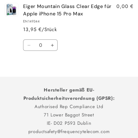
0,00 €
Eiger Mountain Glass Clear Edge für
Apple iPhone 15 Pro Max
EN149344
13,95 €/Stück
Anzahl
Verringere
Erhöhe
die
die
Menge
Menge
Wird
für
für
Default
Default
geladen ...
Title
Title
Hersteller gemäß EU-
Produktsicherheitsverordnung (GPSR):
Authorised Rep Compliance Ltd
71 Lower Baggot Street
IE- D02 P593 Dublin
productsafety@frequencytelecom.com