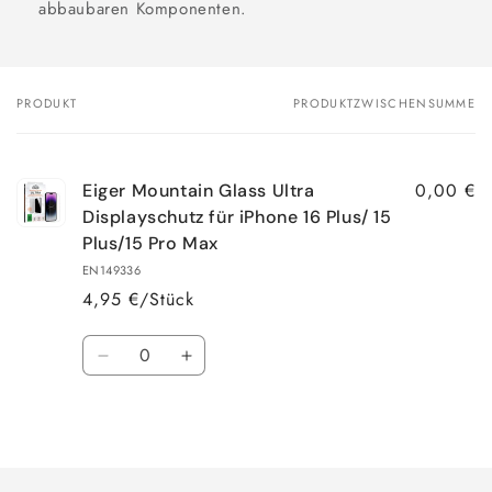
abbaubaren Komponenten.
PRODUKT
PRODUKTZWISCHENSUMME
Dein
Warenkorb
0,00 €
Eiger Mountain Glass Ultra
Displayschutz für iPhone 16 Plus/ 15
Plus/15 Pro Max
EN149336
4,95 €/Stück
Anzahl
Verringere
Erhöhe
die
die
Menge
Menge
Wird
für
für
Default
Default
geladen ...
Title
Title