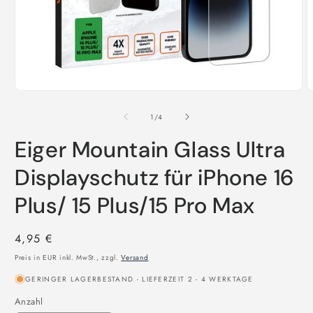
von
1
/
4
Eiger Mountain Glass Ultra
Displayschutz für iPhone 16
Plus/ 15 Plus/15 Pro Max
Normaler
4,95 €
Preis
Preis in EUR inkl. MwSt., zzgl.
Versand
GERINGER LAGERBESTAND - LIEFERZEIT 2 - 4 WERKTAGE
Anzahl
Anzahl