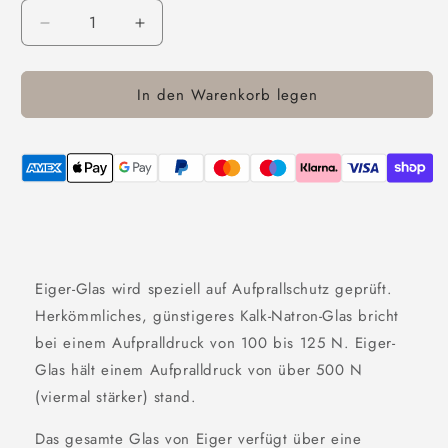
Verringere
Erhöhe
die
die
Menge
Menge
In den Warenkorb legen
für
für
Eiger
Eiger
Mountain
Mountain
Glass
Glass
Ultra
Ultra
Displayschutz
Displayschutz
für
für
iPhone
iPhone
16
16
Plus/
Plus/
Eiger-Glas wird speziell auf Aufprallschutz geprüft.
15
15
Herkömmliches, günstigeres Kalk-Natron-Glas bricht
Plus/15
Plus/15
bei einem Aufpralldruck von 100 bis 125 N. Eiger-
Pro
Pro
Max
Max
Glas hält einem Aufpralldruck von über 500 N
(viermal stärker) stand.
Das gesamte Glas von Eiger verfügt über eine