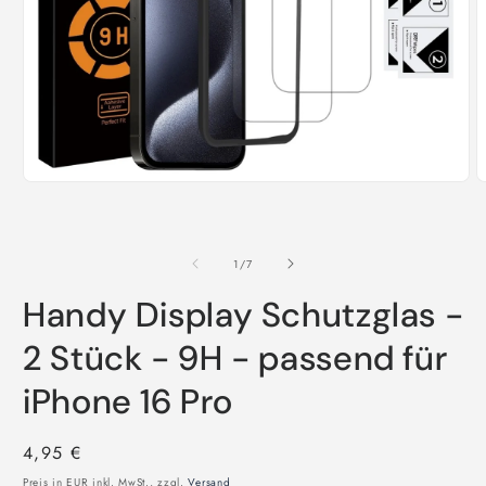
von
1
/
7
Handy Display Schutzglas -
2 Stück - 9H - passend für
iPhone 16 Pro
Normaler
4,95 €
Preis
Preis in EUR inkl. MwSt., zzgl.
Versand