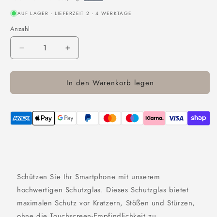
AUF LAGER - LIEFERZEIT 2 - 4 WERKTAGE
Anzahl
Anzahl
Verringere
Erhöhe
die
die
Menge
Menge
In den Warenkorb legen
für
für
Handy
Handy
Display
Display
Schutzglas
Schutzglas
-
-
2
2
Stück
Stück
-
-
9H
9H
-
-
Schützen Sie Ihr Smartphone mit unserem
passend
passend
hochwertigen Schutzglas. Dieses Schutzglas bietet
für
für
maximalen Schutz vor Kratzern, Stößen und Stürzen,
iPhone
iPhone
16
16
ohne die Touchscreen-Empfindlichkeit zu