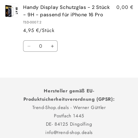
0,00 €
Handy Display Schutzglas - 2 Stück
- 9H - passend für iPhone 16 Pro
TSD-0007.2
4,95 €/Stück
Anzahl
Verringere
Erhöhe
die
die
Menge
Menge
Wird
für
für
Default
Default
geladen ...
Title
Title
Hersteller gemäß EU-
Produktsicherheitsverordnung (GPSR):
Trend-Shop.deals - Werner Güttler
Postfach 1445
DE- 84125 Dingolfing
info@trend-shop.deals